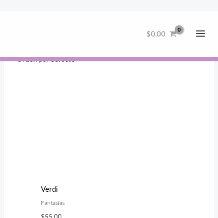
Ir
fantasias
al
$
0.00
contenido
Verdi
Fantasías
$
55.00