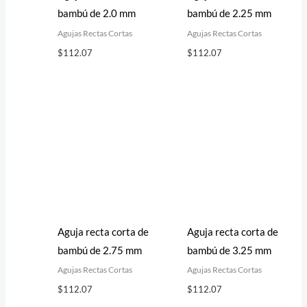
bambú de 2.0 mm
bambú de 2.25 mm
Agujas Rectas Cortas
Agujas Rectas Cortas
$
112.07
$
112.07
Aguja recta corta de
Aguja recta corta de
bambú de 2.75 mm
bambú de 3.25 mm
Agujas Rectas Cortas
Agujas Rectas Cortas
$
112.07
$
112.07