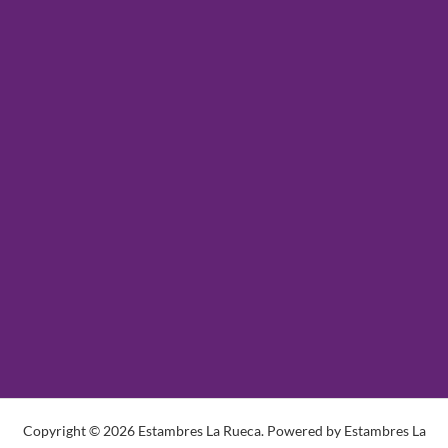
Copyright © 2026 Estambres La Rueca. Powered by Estambres La